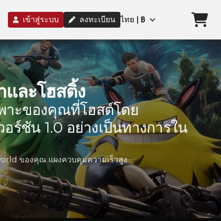
เข้าสู่ระบบ
ลงทะเบียน
ไทย | ฿
่าและโฮสติ้ง
เฉพาะของคุณที่โฮสต์โดย
อร์ชัน 1.0 อย่างเป็นทางการใน
lworld ของคุณ แผงควบคุมความเร็วสูง