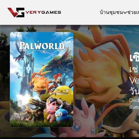
บ้าน
ชุมชน
ช่วยเ
เซ
เช
Ve
วั
Dedi
พิเศ