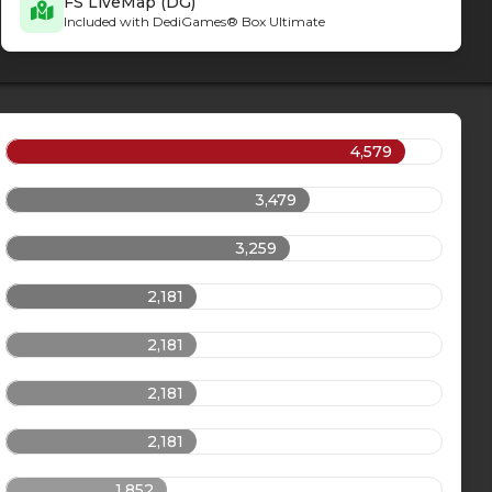
FS LiveMap (DG)
Included with DediGames® Box Ultimate
4,579
3,479
3,259
2,181
2,181
2,181
2,181
1,852