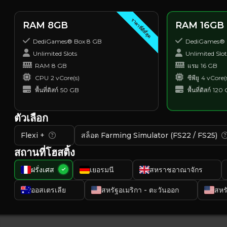
ราคาที่ดีที่สุด
RAM 8GB
RAM 16GB
DediGames® Box 8 GB
DediGames® 
Unlimited Slots
Unlimited Slot
RAM
8 GB
แรม
16 GB
CPU
2 vCore(s)
ซีพียู
4 vCore(
พื้นที่ดิสก์
50 GB
พื้นที่ดิสก์
120
ตัวเลือก
Flexi +
สล็อต Farming Simulator (FS22 / FS25)
สถานที่โฮสติ้ง
ฝรั่งเศส
เยอรมนี
สหราชอาณาจักร
ออสเตรเลีย
สหรัฐอเมริกา - ตะวันออก
สหร