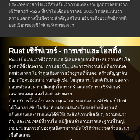
ประเภทของฮาร์ดแวร์สำหรับเจ้าภาพแต่ละรายถูกตรวจสอบจาก
เซิร์ฟเวอร์ FS25 ที่เช่าในเดือนมกราคม 2025 โดยคุณเห็นว่า
ความแตกต่างนั้นมีความสำคัญแค่ไหน อธิบายถึงประสิทธิภาพที่
ยอดเยี่ยมของเซิร์ฟเวอร์เกมของเรา.
Rust เซิร์ฟเวอร์ - การเช่าและโฮสติ้ง
Rust เป็นเกมเอาชีวิตรอดแบบผู้เล่นหลายคนที่ประสบความสำเร็จ
สูงสุดที่ซึ่งอันตราย, การแข่งขัน, และการทำงานเป็นทีมกำหนด
ทุกช่วงเวลา ไม่ว่าคุณต้องการสร้างฐานที่มั่นคง, สร้างสัญญาจับ
มือ, หรือครองสนามรบกับคู่แข่ง, โซลูชันการโฮสต์ Rust ของเรา
มอบพลังและความยืดหยุ่นในการสร้างและจัดการเซิร์ฟเวอร์
เฉพาะของคุณเองได้อย่างง่ายดาย
ด้วยบริการโฮสติ้งของเรา คุณสามารถแปลงาดเซิร์ฟเวอร์ Rust
ได้ในเวลาเพียงไม่กี่นาที เพลิดเพลินกับโครงสร้างพื้นฐานที่
แข็งแกร่งและปรับแต่งได้ที่ให้ประสิทธิภาพที่เสถียร, ความหน่วง
ต่ำ, และเกมเพลย์ที่ราบรื่น แม้ผู้เล่นจำนวนมากและฐานที่ใหญ่,
เกมประสบการณ์ของคุณยังสามารถมั่นใจได้ว่าจะรวดเร็วและน่า
เชื่อถือเสมอ