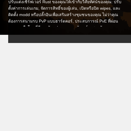
ปรับแต่งเซิร์ฟเวอร์ Rust ของคุณให้เข้ากับวิสัยทัศน์ของคุณ: ปรับ
ตั้งค่าการเล่นเกม, จัดการสิทธิ์ของผู้เล่น, เปิดหรือปิด wipes, และ
ติดตั้ง modd หรือปลั๊กอินเพื่อเสริมสร้างชุมชนของคุณ ไม่ว่าคุณ
ต้องการสนามรบ PvP แบบฮาร์ดคอร์, ประสบการณ์ PvE ที่ผ่อน
คลาย, หรือโลกที่มีการดัดแปลงตามเอกลักษณ์เฉพาะตัวคุณ, คุณ
ยังคงควบคุมการใช้งานได้อย่างเต็มที่
แผงควบคุมที่เข้าใจได้ง่ายของเราทำให้การจัดการเป็นเรื่องง่าย
ตั้งค่าตัวเลือก, กำหนดเวลาการรีสตาร์ทอัตโนมัติ, จัดการการ
สำรองข้อมูล, และตรวจสอบประสิทธิภาพแบบเรียลไทม์ และหาก
คุณต้องการความช่วยเหลือ ทีมสนับสนุนที่ทุ่มเทของเราพร้อมที่จะ
ช่วยเหลือ, เพื่อให้คุณสามารถมุ่งเน้นที่การเล่นเกมและการนำ
ชุมชนของคุณโดยไม่มีความกังวลทางเทคนิค
ด้วยการเลือกใช้การโฮสต์ VeryGames สำหรับ Rust คุณมอบ
ประสบการณ์ที่ปลอดภัย, ปรับแต่งได้, และมีประสิทธิภาพสูงให้กับ
ผู้เล่นของคุณ ที่ซึ่งการเอาชีวิตรอดคือทุกสิ่ง ทุกประการ ร่วมกัน
สร้าง, ต่อสู้, และบุกเบิกโลกของ Rust กับเพื่อนของคุณบน
เซิร์ฟเวอร์เฉพาะของคุณเอง