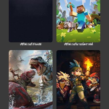
เซิร์ฟเวอร์ FiveM
เซิร์ฟเวอร์มายน์คราฟต์