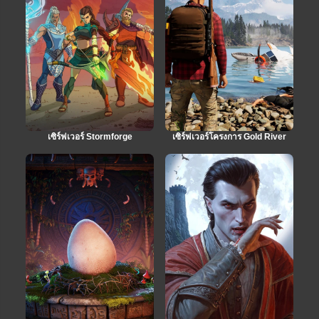
เซิร์ฟเวอร์ Stormforge
เซิร์ฟเวอร์โครงการ Gold River