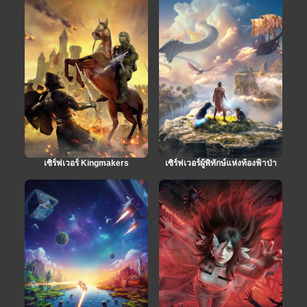
เซิร์ฟเวอร์ Kingmakers
เซิร์ฟเวอร์ผู้พิทักษ์แห่งท้องฟ้าป่า