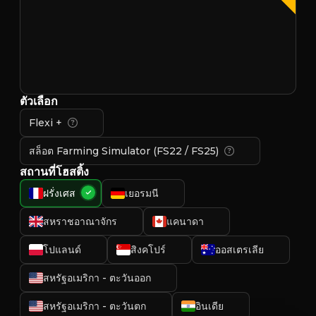
ตัวเลือก
Flexi +
สล็อต Farming Simulator (FS22 / FS25)
สถานที่โฮสติ้ง
ฝรั่งเศส
เยอรมนี
สหราชอาณาจักร
แคนาดา
โปแลนด์
สิงคโปร์
ออสเตรเลีย
สหรัฐอเมริกา - ตะวันออก
สหรัฐอเมริกา - ตะวันตก
อินเดีย