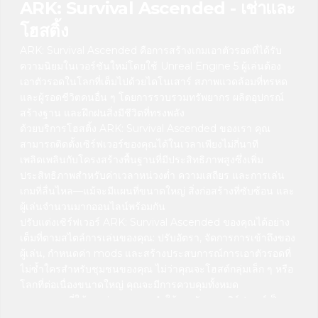
ARK: Survival Ascended - เช่าและ
โฮสติ้ง
ARK: Survival Ascended คือการสร้างเกมเอาตัวรอดที่ได้รับ
ความนิยมในเวอร์ชันใหม่โดยใช้ Unreal Engine 5 ผู้เล่นต้อง
เอาตัวรอดในโลกที่เต็มไปด้วยไดโนเสาร์ สภาพแวดล้อมที่ทรหด
และผู้รอดชีวิตคนอื่น ๆ โดยการรวบรวมทรัพยากร ผลิตอุปกรณ์
สร้างฐาน และฝึกฝนสิ่งมีชีวิตที่ทรงพลัง
ด้วยบริการโฮสติ้ง ARK: Survival Ascended ของเรา คุณ
สามารถติดตั้งเซิร์ฟเวอร์ของคุณได้ในเวลาเพียงไม่กี่นาที
เพลิดเพลินกับโครงสร้างพื้นฐานที่มีประสิทธิภาพสูงซึ่งเพิ่ม
ประสิทธิภาพสำหรับค่าเวลาหน่วงต่ำ ความเสถียร และการเล่น
เกมที่ลื่นไหล—แม้จะมีแผนที่ขนาดใหญ่ สิ่งก่อสร้างที่ซับซ้อน และ
ผู้เล่นจำนวนมากออนไลน์พร้อมกัน
ปรับแต่งเซิร์ฟเวอร์ ARK: Survival Ascended ของคุณได้อย่าง
เต็มที่ตามสไตล์การเล่นของคุณ: ปรับอัตรา, จัดการการเข้าถึงของ
ผู้เล่น, กำหนดค่า mods และสร้างประสบการณ์การเอาตัวรอดที่
ไม่ซ้ำใครสำหรับชุมชนของคุณ ไม่ว่าคุณจะโฮสต์กลุ่มเล็ก ๆ หรือ
โลกที่ต่อเนื่องขนาดใหญ่ คุณจะมีการควบคุมทั้งหมด
แผงควบคุมที่ใช้งานง่ายของเราทำให้การจัดการเซิร์ฟเวอร์เป็น
เรื่องง่ายและมีประสิทธิภาพ คุณสามารถกำหนดค่าการตั้งค่า,