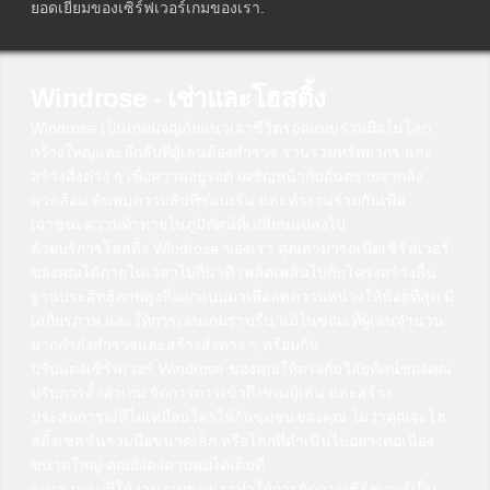
ยอดเยี่ยมของเซิร์ฟเวอร์เกมของเรา.
Windrose - เช่าและโฮสติ้ง
Windrose เป็นเกมผจญภัยแนวเอาชีวิตรอดแบบร่วมมือในโลก
กว้างใหญ่และลึกลับที่ผู้เล่นต้องสำรวจ รวบรวมทรัพยากร และ
สร้างสิ่งต่าง ๆ เพื่อความอยู่รอด เผชิญหน้ากับอันตรายจากสิ่ง
แวดล้อม ค้นพบความลับที่ซ่อนเร้น และทำงานร่วมกันเพื่อ
เอาชนะความท้าทายในภูมิทัศน์ที่เปลี่ยนแปลงไป
ด้วยบริการโฮสติ้ง Windrose ของเรา คุณสามารถเปิดเซิร์ฟเวอร์
ของคุณได้ภายในเวลาไม่กี่นาที เพลิดเพลินไปกับโครงสร้างพื้น
ฐานประสิทธิภาพสูงที่ออกแบบมาเพื่อลดความหน่วงให้น้อยที่สุด มี
เสถียรภาพ และให้การเล่นเกมราบรื่น แม้ในขณะที่ผู้เล่นจำนวน
มากกำลังสำรวจและสร้างสิ่งต่าง ๆ พร้อมกัน
ปรับแต่งเซิร์ฟเวอร์ Windrose ของคุณให้ตรงกับวิสัยทัศน์ของคุณ
ปรับการตั้งค่าเกม จัดการการเข้าถึงของผู้เล่น และสร้าง
ประสบการณ์ที่ไม่เหมือนใครให้กับชุมชนของคุณ ไม่ว่าคุณจะโฮ
สติ้งเซสชันร่วมมือขนาดเล็ก หรือโลกที่ดำเนินไปอย่างต่อเนื่อง
ขนาดใหญ่ คุณยังคงควบคุมได้เต็มที่
แผงควบคุมที่ใช้งานง่ายของเราทำให้การจัดการเซิร์ฟเวอร์เป็น