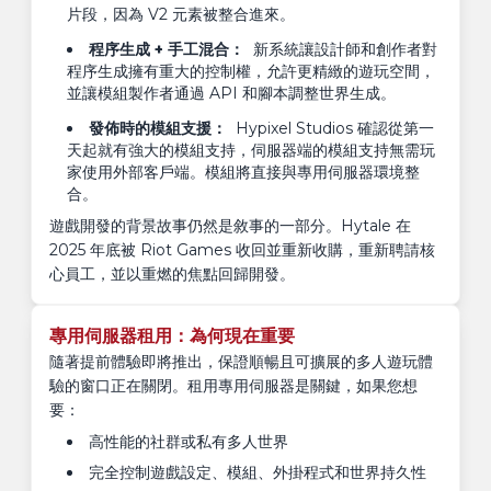
片段，因為 V2 元素被整合進來。
程序生成 + 手工混合：
新系統讓設計師和創作者對
程序生成擁有重大的控制權，允許更精緻的遊玩空間，
並讓模組製作者通過 API 和腳本調整世界生成。
發佈時的模組支援：
Hypixel Studios 確認從第一
天起就有強大的模組支持，伺服器端的模組支持無需玩
家使用外部客戶端。模組將直接與專用伺服器環境整
合。
遊戲開發的背景故事仍然是敘事的一部分。Hytale 在
2025 年底被 Riot Games 收回並重新收購，重新聘請核
心員工，並以重燃的焦點回歸開發。
專用伺服器租用：為何現在重要
隨著提前體驗即將推出，保證順暢且可擴展的多人遊玩體
驗的窗口正在關閉。租用專用伺服器是關鍵，如果您想
要：
高性能的社群或私有多人世界
完全控制遊戲設定、模組、外掛程式和世界持久性