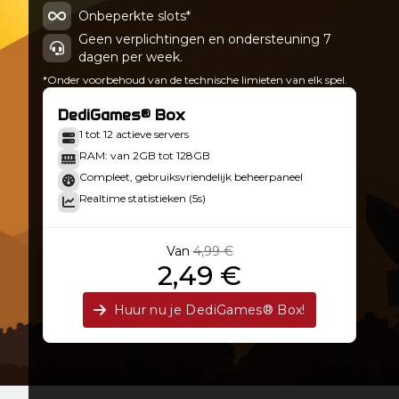
4.1.4
Onbeperkte slots*
Geen verplichtingen en ondersteuning 7
dagen per week.
*Onder voorbehoud van de technische limieten van elk spel.
DediGames® Box
1 tot 12 actieve servers
RAM: van 2GB tot 128GB
Compleet, gebruiksvriendelijk beheerpaneel
Realtime statistieken (5s)
Van
4,99 €
2,49 €
Huur nu je DediGames® Box!