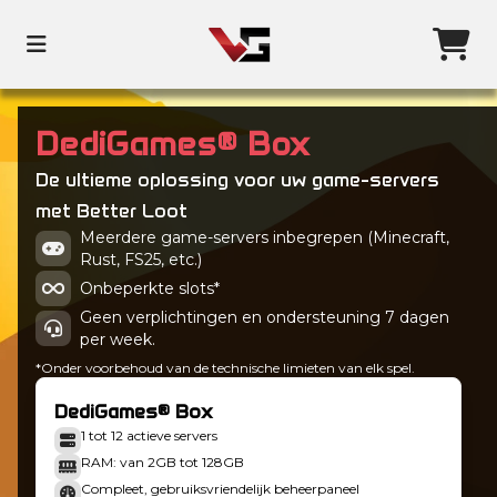
DediGames® Box
De ultieme oplossing voor uw game-servers
met Better Loot
Meerdere game-servers inbegrepen (Minecraft,
Rust, FS25, etc.)
Onbeperkte slots*
Geen verplichtingen en ondersteuning 7 dagen
per week.
*Onder voorbehoud van de technische limieten van elk spel.
DediGames® Box
1 tot 12 actieve servers
RAM: van 2GB tot 128GB
Compleet, gebruiksvriendelijk beheerpaneel