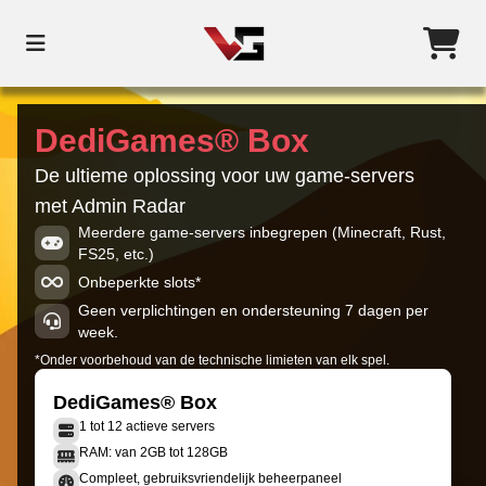
DediGames® Box
De ultieme oplossing voor uw game-servers
met Admin Radar
Meerdere game-servers inbegrepen (Minecraft, Rust,
FS25, etc.)
Onbeperkte slots*
Geen verplichtingen en ondersteuning 7 dagen per
week.
*Onder voorbehoud van de technische limieten van elk spel.
DediGames® Box
1 tot 12 actieve servers
RAM: van 2GB tot 128GB
Compleet, gebruiksvriendelijk beheerpaneel