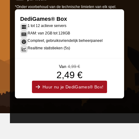
*Onder voorbehoud van de technische limieten van elk spel.
DediGames® Box
1 tot 12 actieve servers
RAM: van 2GB tot 128GB
Compleet, gebruiksvriendelijk beheerpaneel
Realtime statistieken (5s)
Van
4,99 €
2,49 €
Huur nu je DediGames® Box!