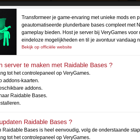
Transformeer je game-ervaring met unieke mods en pl
geautomatiseerde plunderbare bases compleet met NP
gameplay bieden. Host je server bij VeryGames voor n
eindeloze mogelijkheden en til je avontuur vandaag 
Bekijk op officiële website
n server te maken met Raidable Bases ?
ng tot het controlepaneel op VeryGames.
op addons-kaarten.
beschikbare addons.
naar Raidable Bases.
nstalleren.
 updaten Raidable Bases ?
n Raidable Bases is heel eenvoudig, volg de onderstaande sta
ng tot het controlepaneel op VeryGames.