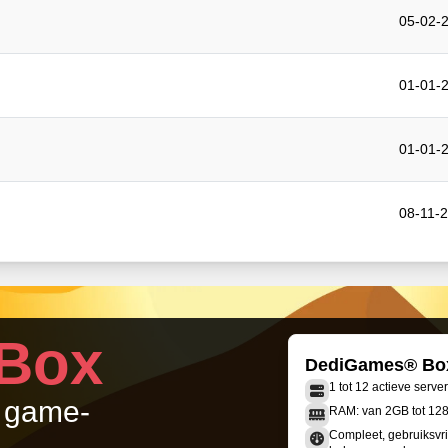
05-02-2
01-01-2
01-01-2
08-11-2
Box
DediGames® Bo
1 tot 12 actieve serve
w game-
RAM: van 2GB tot 12
Compleet, gebruiksvri