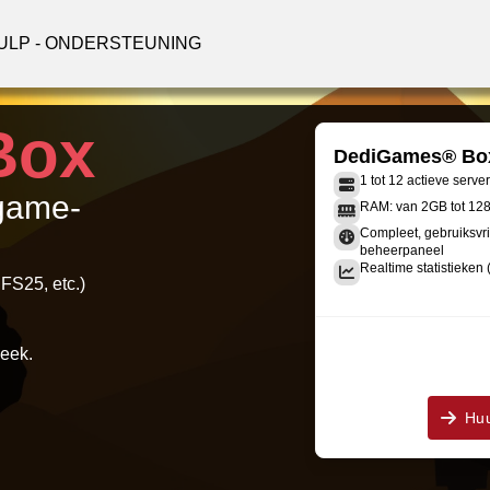
ULP - ONDERSTEUNING
Box
DediGames® Bo
1 tot 12 actieve serve
 game-
RAM: van 2GB tot 12
Compleet, gebruiksvri
beheerpaneel
Realtime statistieken 
FS25, etc.)
eek.
Huu