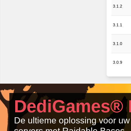
3.1.2
3.1.1
3.1.0
3.0.9
DediGames® 
De ultieme oplossing voor u
servers met Raidable Bases