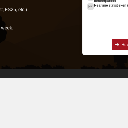
beheerpaneel
Realtime statistieken 
, FS25, etc.)
r week.
Huu