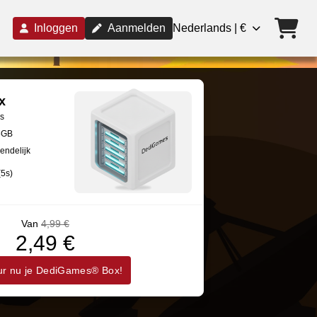
Inloggen
Aanmelden
Nederlands | €
x
rs
8GB
endelijk
(5s)
Van
4,99 €
2,49 €
r nu je DediGames® Box!