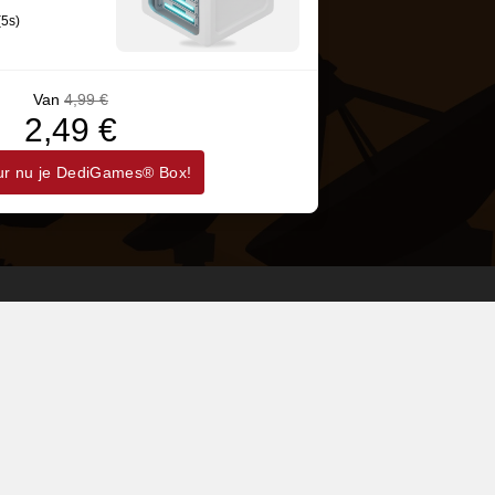
(5s)
Van
4,99 €
2,49 €
r nu je DediGames® Box!