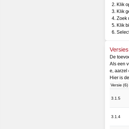
Klik 
Klik g
Zoek 
Klik b
Selec
Versie
De toevo
Als een v
e, aarzel
Hier is d
Versie (6)
3.1.5
3.1.4