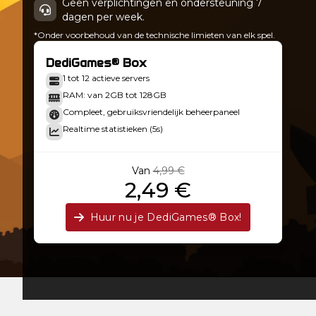
Geen verplichtingen en ondersteuning 7
dagen per week.
*Onder voorbehoud van de technische limieten van elk spel.
DediGames® Box
1 tot 12 actieve servers
RAM: van 2GB tot 128GB
Compleet, gebruiksvriendelijk beheerpaneel
Realtime statistieken (5s)
Van
4,99 €
2,49 €
Huur nu je DediGames® Box!