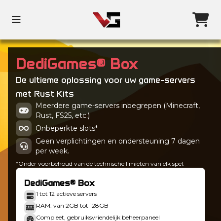
DediGames® Box
De ultieme oplossing voor uw game-servers
met Rust Kits
Meerdere game-servers inbegrepen (Minecraft,
Rust, FS25, etc.)
Onbeperkte slots*
Geen verplichtingen en ondersteuning 7 dagen
per week.
*Onder voorbehoud van de technische limieten van elk spel.
DediGames® Box
1 tot 12 actieve servers
RAM: van 2GB tot 128GB
Compleet, gebruiksvriendelijk beheerpaneel