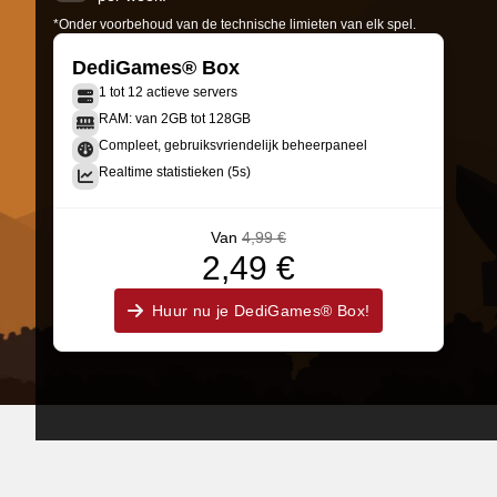
*Onder voorbehoud van de technische limieten van elk spel.
DediGames® Box
1 tot 12 actieve servers
RAM: van 2GB tot 128GB
Compleet, gebruiksvriendelijk beheerpaneel
Realtime statistieken (5s)
Van
4,99 €
2,49 €
Huur nu je DediGames® Box!