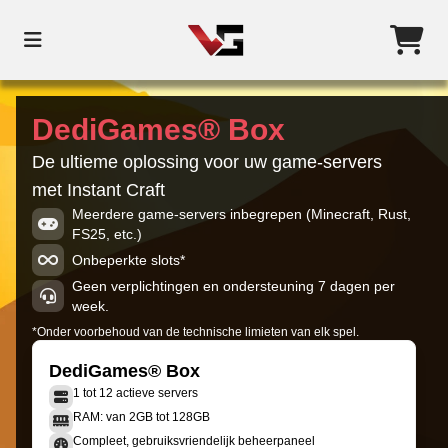
DediGames® Box
De ultieme oplossing voor uw game-servers
met Instant Craft
Meerdere game-servers inbegrepen (Minecraft, Rust,
FS25, etc.)
Onbeperkte slots*
Geen verplichtingen en ondersteuning 7 dagen per
week.
*Onder voorbehoud van de technische limieten van elk spel.
DediGames® Box
1 tot 12 actieve servers
RAM: van 2GB tot 128GB
Compleet, gebruiksvriendelijk beheerpaneel