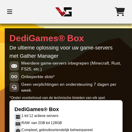
DediGames® Box
De ultieme oplossing voor uw game-servers
met Gather Manager
Meerdere game-servers inbegrepen (Minecraft, Rust,
FS25, etc.)
Onbeperkte slots*
Geen verplichtingen en ondersteuning 7 dagen per
week.
*Onder voorbehoud van de technische limieten van elk spel.
DediGames® Box
1 tot 12 actieve servers
RAM: van 2GB tot 128GB
Compleet, gebruiksvriendelijk beheerpaneel