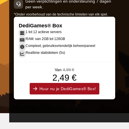
Geen verplichtingen en ondersteuning 7 dagen
per week.
*Onder voorbehoud van de technische limieten van elk spel.
DediGames® Box
1 tot 12 actieve servers
RAM: van 2GB tot 128GB
Compleet, gebruiksvriendelijk beheerpaneel
Realtime statistieken (5s)
Van
4,99 €
2,49 €
Huur nu je DediGames® Box!