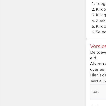
Toeg
Klik 
Klik 
Zoek
Klik 
Selec
Versie
De toev
eld.
Als een 
over een
Hier is 
Versie (3
1.4.8