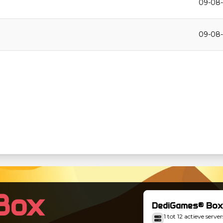
09-08-
09-08-
Box
DediGames® Box
1 tot 12 actieve server