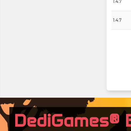
1.4.7
1.4.7
DediGames® 