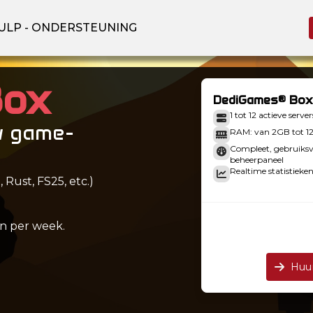
ULP - ONDERSTEUNING
Box
DediGames® Box
1 tot 12 actieve server
w game-
RAM: van 2GB tot 
Compleet, gebruiksvr
beheerpaneel
Realtime statistieken
Rust, FS25, etc.)
n per week.
Huu