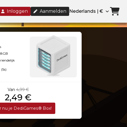
Inloggen
Aanmelden
Nederlands | €
s
128GB
iendelijk
 (5s)
Van
4,99 €
2,49 €
r nu je DediGames® Box!