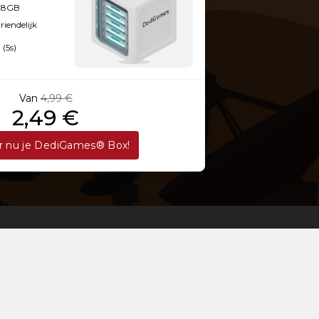
128GB
iendelijk
 (5s)
Van
4,99 €
2,49 €
r nu je DediGames® Box!