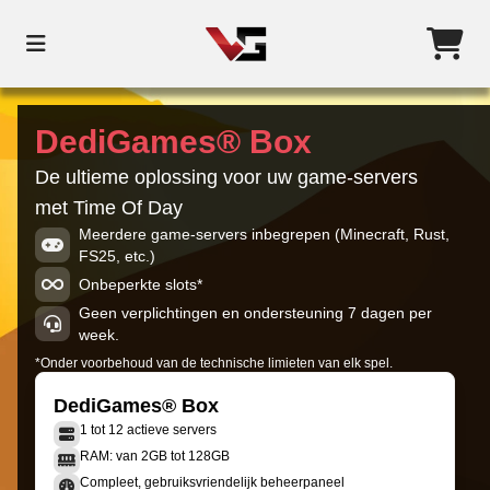
DediGames® Box
De ultieme oplossing voor uw game-servers
met Time Of Day
Meerdere game-servers inbegrepen (Minecraft, Rust,
FS25, etc.)
Onbeperkte slots*
Geen verplichtingen en ondersteuning 7 dagen per
week.
*Onder voorbehoud van de technische limieten van elk spel.
DediGames® Box
1 tot 12 actieve servers
RAM: van 2GB tot 128GB
Compleet, gebruiksvriendelijk beheerpaneel