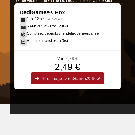
*Onder voorbehoud van de technische limieten van elk spel.
DediGames® Box
1 tot 12 actieve servers
RAM: van 2GB tot 128GB
Compleet, gebruiksvriendelijk beheerpaneel
Realtime statistieken (5s)
Van
4,99 €
2,49 €
Huur nu je DediGames® Box!