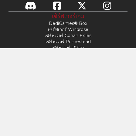
เซิร์ฟเวอร์เกม
DediGames® Box
เซิร์ฟเวอร์ Windrose
เซิร์ฟเวอร์ Conan Exiles
เซิร์ฟเวอร์ Romestead
เซิร์ฟเวอร์ s&box
วันแห่งความพ่ายแพ้
เซิร์ฟเวอร์ Factorio
เซิร์ฟเวอร์ FiveM
เซิร์ฟเวอร์มายน์คราฟต์
เซิร์ฟเวอร์ ARK: Survival Ascended
เซิร์ฟเวอร์ Hytale
เข้าใช้
โปรไฟล์ของฉัน
สนับสนุน
VERYGAMES