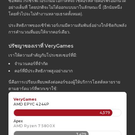
ซอฟต์แวร์เซิร์ฟเวอร์เกมมีโอกาสที่จะใช้คอร์หลายคอร์พร้อมกันได้
อย่างเต็มที่ โดยปกติจะไม่ได้ออกแบบมาในลักษณะนี้ (อีกนัยหนึ่ง
โดยทั่วไปจะไม่ทำงานหลายเธรดทั้งหมด).
ประสิทธิภาพของเซิร์ฟเวอร์เกมมีความสัมพันธ์อย่างใกล้ชิดกับพลัง
การคำนวณที่มอบให้จากคอร์เดียว.
ปรัชญาของเราที่ VeryGames
เราให้ความสำคัญกับโปรเซสเซอร์ที่มี:
จำนวนคอร์ที่จำกัด
คอร์ที่มีประสิทธิภาพสูงอย่างมาก
นี่คือการเปรียบเทียบพลังต่อคอร์ของผู้ให้บริการโฮสต์หลายราย
ตามฮาร์ดแวร์ที่พวกเขาใช้:
VeryGames
AMD EPYC 4244P
4,579
Apex
AMD Ryzen 7 5800X
3,479