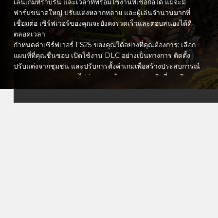
เล่นเกมที่ราบรื่น และเวลาที่พร้อมใช้งานที่เชื่อถือได้ แม้จะมี
ฟาร์มขนาดใหญ่ ปรับแต่งหลากหลาย และผู้เล่นจำนวนมากที่
เชื่อมต่อ เซิร์ฟเวอร์ของคุณจะยังคงรวดเร็วและตอบสนองได้ดี
ตลอดเวลา
กำหนดค่าเซิร์ฟเวอร์ FS25 ของคุณได้อย่างที่คุณต้องการ: เลือก
แผนที่ที่คุณชื่นชอบ เปิดใช้งาน DLC อย่างเป็นทางการ ติดตั้ง
ปรับแต่งจากชุมชน และปรับการตั้งค่าเกมเพื่อสร้างประสบการณ์
การเกษตรของคุณเอง ไม่ว่าคุณจะต้องการเศรษฐกิจที่สมจริงและ
ความท้าทายที่ยาก หรือการเล่นแบบสร้างสรรค์และผ่อนคลาย
คุณสามารถควบคุมโลกของคุณได้เต็มที่
แผงควบคุมที่ใช้งานง่ายของเราทำให้การจัดการเซิร์ฟเวอร์เป็น
เรื่องง่าย ตั้งค่าการปรับแต่ง จัดการการเข้าถึงของผู้เล่น กำหนด
เวลาในการสำรองข้อมูล และติดตามประสิทธิภาพเซิร์ฟเวอร์แบบ
เรียลไทม์ นอกจากนี้ทีมสนับสนุนที่ทุ่มเทของเราพร้อมเสมอที่จะ
ช่วยเหลือคุณ ช่วยให้คุณมุ่งเน้นไปที่การเกษตรได้อย่างเต็มที่โดย
ไม่ต้องกังวลทางเทคนิค
ด้วยการเลือกโฮสติ้ง VeryGames สำหรับ Farming Simulator
25 คุณมอบสิ่งแวดล้อมที่ปลอดภัย เสถียร และปรับแต่งได้ทั้งหมด
สำหรับการเล่นแบบร่วมมือกันให้กับชุมชนของคุณ ขยายฟาร์ม
ของคุณ ฝึกฝนการใช้เครื่องจักรใหม่ ๆ และสัมผัสกับอนาคตของ
การเกษตรด้วยกันบนเซิร์ฟเวอร์ FS25 ของคุณเอง