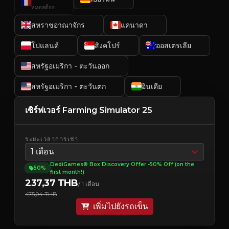
หมดสต็อก
สหราชอาณาจักร
แคนาดา
โปแลนด์
สิงคโปร์
ออสเตรเลีย
สหรัฐอเมริกา - ตะวันออก
สหรัฐอเมริกา - ตะวันตก
อินเดีย
เซิร์ฟเวอร์ Farming Simulator 25
ระยะเวลาการเช่า
1 เดือน
DediGames® Box Discovery Offer -50% Off (on the
50%
first month!)
237,37 THB
/ 1 เดือน
475,04 THB
เพิ่มไปยังรถเข็น