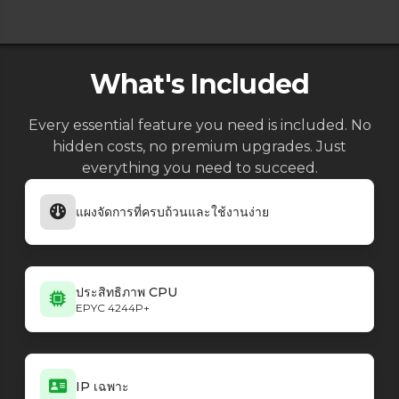
Farming Simulator 25
1.17.0.0 b38177.Vredo
Farming Simulator 25
1.17.0.0 b38176
Farming Simulator 25
1.16.0.2 b37953
What's Included
Farming Simulator 25
1.16.0.0 b37675
Farming Simulator 25
1.15.0.0 b36873
Farming Simulator 25
Every essential feature you need is included. No
1.14.1.0 b36635
Farming Simulator 25
hidden costs, no premium upgrades. Just
1.14.0.0 HF.1.1.b36545
Farming Simulator 25
everything you need to succeed.
1.13.0.0
Farming Simulator 25
1.11.0.0 Nexat.1.2.PnP.1.2
Farming Simulator 25
1.10.0.0 PnP.1.1.0
แผงจัดการที่ครบถ้วนและใช้งานง่าย
ประสิทธิภาพ CPU
EPYC 4244P+
IP เฉพาะ