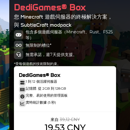
DediGames® Box
您 Minecraft 遊戲伺服器的終極解決方案，
與 SubtleCraft modpack
包含多個遊戲伺服器（Minecraft、Rust、FS25
等）
無限制的槽位*
無需承諾，週7天提供支援。
*受每個遊戲的技術限制約束。
DediGames® Box
1 到 12 個活躍伺服器
記憶體: 從 2GB 到 128GB
完整、易於使用的管理面板
實時統計數據 (5 秒)
來自
39,12 CNY
19,53 CNY