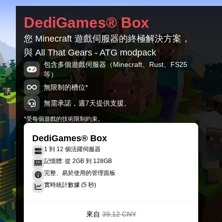
All That Gears - ATG-1.1.3
DediGames® Box
Minecraft 21.1.192
您 Minecraft 遊戲伺服器的終極解決方案，
All That Gears - ATG-1.1.2
與 All That Gears - ATG modpack
Minecraft 21.1.192
包含多個遊戲伺服器（Minecraft、Rust、FS25
等）
All That Gears - ATG-1.1.0
Minecraft 21.1.192
無限制的槽位*
無需承諾，週7天提供支援。
*受每個遊戲的技術限制約束。
DediGames® Box
1 到 12 個活躍伺服器
記憶體: 從 2GB 到 128GB
完整、易於使用的管理面板
實時統計數據 (5 秒)
來自
39,12 CNY