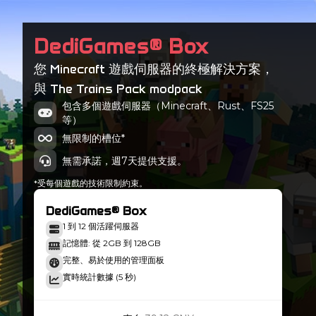
DediGames® Box
您 Minecraft 遊戲伺服器的終極解決方案，
與 The Trains Pack modpack
包含多個遊戲伺服器（Minecraft、Rust、FS25
等）
無限制的槽位*
無需承諾，週7天提供支援。
*受每個遊戲的技術限制約束。
DediGames® Box
1 到 12 個活躍伺服器
記憶體: 從 2GB 到 128GB
完整、易於使用的管理面板
實時統計數據 (5 秒)