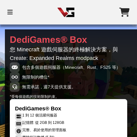
DediGames® Box
您 Minecraft 遊戲伺服器的終極解決方案，與
Create: Expanded Realms modpack
包含多個遊戲伺服器（Minecraft、Rust、FS25 等）
無限制的槽位*
無需承諾，週7天提供支援。
*受每個遊戲的技術限制約束。
DediGames® Box
1 到 12 個活躍伺服器
記憶體: 從 2GB 到 128GB
完整、易於使用的管理面板