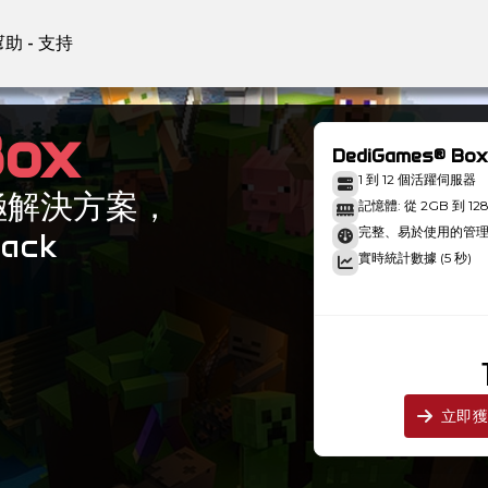
幫助 - 支持
Box
DediGames® Box
1 到 12 個活躍伺服器
終極解決方案，
記憶體: 從 2GB 到 12
完整、易於使用的管
pack
實時統計數據 (5 秒)
）
立即獲