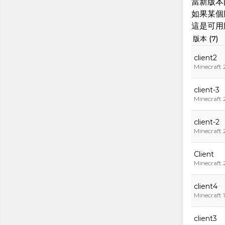
當新版本
如果某個
這是可用版本
版本 (7)
client2
Minecraft 2
client-3
Minecraft 
client-2
Minecraft 
Client
Minecraft 
client4
Minecraft 1
client3