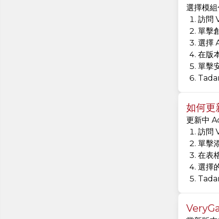
選擇模組包
訪問 
單擊
選擇 A
在版
單擊
Tad
如何更新 
更新中 A
訪問 
單擊
在表格
選擇的
Tad
VeryG