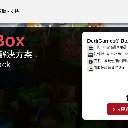
幫助 - 支持
Box
DediGames® Bo
1 到 12 個活躍伺服器
終極解決方案，
記憶體: 從 2GB 到 12
完整、易於使用的管
ack
實時統計數據 (5 秒)
立即獲