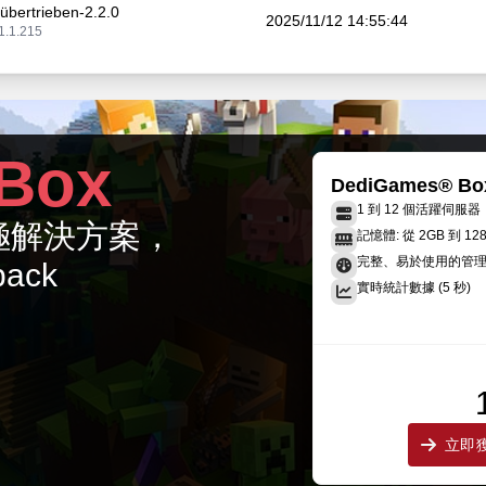
 übertrieben-2.2.0
2025/11/12 14:55:44
1.1.215
 übertrieben-2.1.0
2025/11/12 13:33:37
1.1.215
 übertrieben-2.0.0
Box
2025/11/11 20:08:42
1.1.215
DediGames® Bo
1 到 12 個活躍伺服器
ebertrieben-1.5.0
的終極解決方案，
2024/11/20 14:51:49
記憶體: 從 2GB 到 12
1.1.80
完整、易於使用的管
pack
實時統計數據 (5 秒)
ebertrieben-1.4.0
2024/11/20 07:58:48
1.1.80
）
立即獲