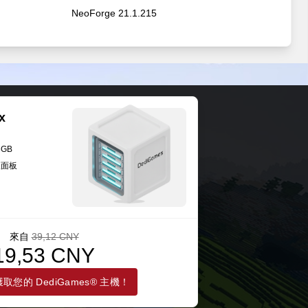
NeoForge 21.1.215
NeoForge 21.1.215
NeoForge 21.1.215
x
NeoForge 21.1.80
8GB
理面板
NeoForge 21.1.80
來自
39,12 CNY
19,53 CNY
取您的 DediGames® 主機！