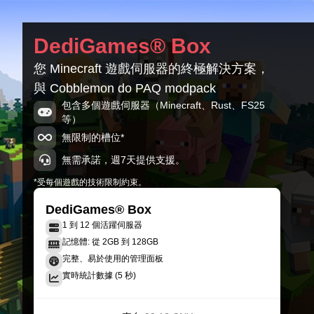
DediGames® Box
您 Minecraft 遊戲伺服器的終極解決方案，
與 Cobblemon do PAQ modpack
包含多個遊戲伺服器（Minecraft、Rust、FS25
等）
無限制的槽位*
無需承諾，週7天提供支援。
*受每個遊戲的技術限制約束。
DediGames® Box
1 到 12 個活躍伺服器
記憶體: 從 2GB 到 128GB
完整、易於使用的管理面板
實時統計數據 (5 秒)