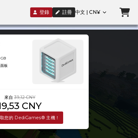
登錄
註冊
中文 | CN¥
8GB
理面板
來自
39,12 CNY
19,53 CNY
取您的 DediGames® 主機！