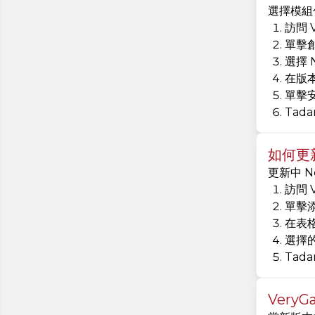
選擇模組包
訪問 
單擊
選擇 
在版
單擊
Tad
如何更新 
更新中 N
訪問 
單擊
在表格
選擇的
Tad
VeryG