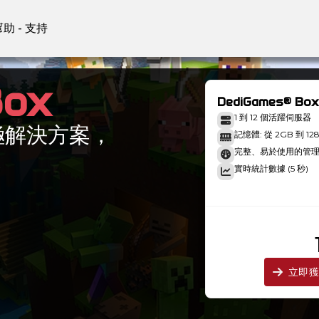
幫助 - 支持
Box
DediGames® Box
1 到 12 個活躍伺服器
終極解決方案，
記憶體: 從 2GB 到 12
完整、易於使用的管
k
實時統計數據 (5 秒)
）
立即獲