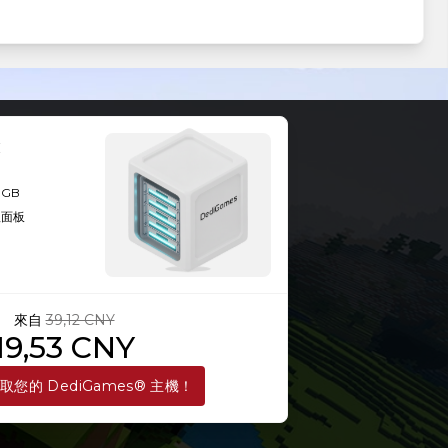
8GB
理面板
來自
39,12 CNY
19,53 CNY
取您的 DediGames® 主機！