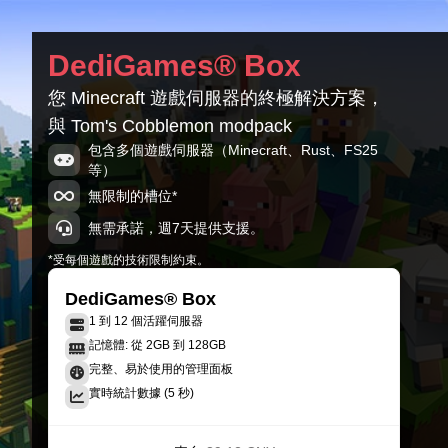
TC R.4.2
DediGames® Box
Minecraft 21.1.215
您 Minecraft 遊戲伺服器的終極解決方案，
TC R.4.1.1
與 Tom's Cobblemon modpack
Minecraft 21.1.215
包含多個遊戲伺服器（Minecraft、Rust、FS25
等）
TC R4.1
Minecraft 21.1.215
無限制的槽位*
無需承諾，週7天提供支援。
*受每個遊戲的技術限制約束。
DediGames® Box
1 到 12 個活躍伺服器
記憶體: 從 2GB 到 128GB
完整、易於使用的管理面板
實時統計數據 (5 秒)