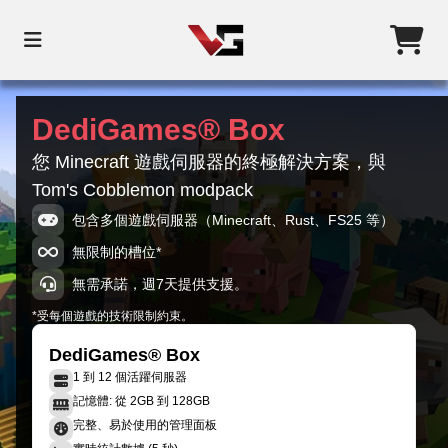
DediGames® Box
您 Minecraft 遊戲伺服器的終極解決方案，與
Tom's Cobblemon modpack
包含多個遊戲伺服器（Minecraft、Rust、FS25 等）
無限制的槽位*
無需承諾，週7天提供支援。
*受每個遊戲的技術限制約束。
DediGames® Box
1 到 12 個活躍伺服器
記憶體: 從 2GB 到 128GB
完整、易於使用的管理面板