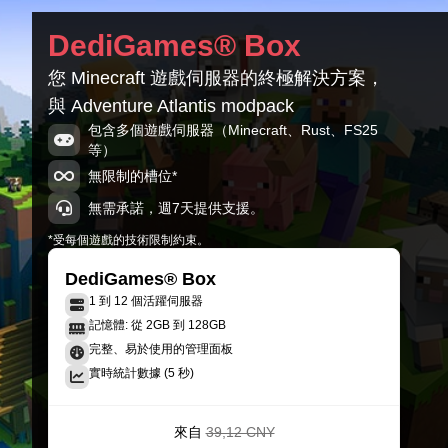
DediGames® Box
您 Minecraft 遊戲伺服器的終極解決方案，
與 Adventure Atlantis modpack
包含多個遊戲伺服器（Minecraft、Rust、FS25
等）
無限制的槽位*
無需承諾，週7天提供支援。
*受每個遊戲的技術限制約束。
DediGames® Box
1 到 12 個活躍伺服器
記憶體: 從 2GB 到 128GB
完整、易於使用的管理面板
實時統計數據 (5 秒)
來自
39,12 CNY