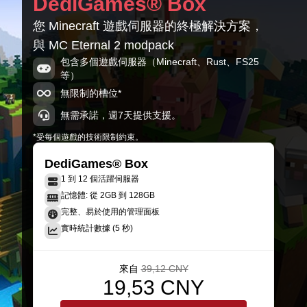
DediGames® Box
Minecraft 1.20.1-47.4.2
您 Minecraft 遊戲伺服器的終極解決方案，
MC Eternal 2-1.1.1.0
與 MC Eternal 2 modpack
Minecraft 1.20.1-47.4.2
包含多個遊戲伺服器（Minecraft、Rust、FS25
等）
MC Eternal 2 -1.1.0.2
Minecraft 1.20.1-47.4.2
無限制的槽位*
無需承諾，週7天提供支援。
*受每個遊戲的技術限制約束。
DediGames® Box
1 到 12 個活躍伺服器
記憶體: 從 2GB 到 128GB
完整、易於使用的管理面板
實時統計數據 (5 秒)
來自
39,12 CNY
19,53 CNY