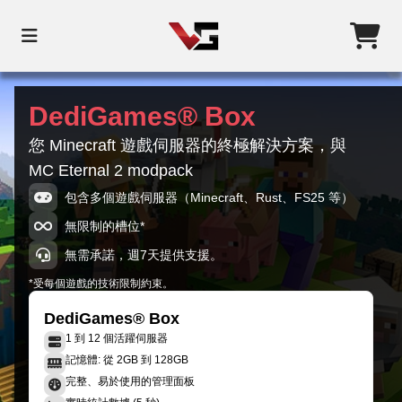
DediGames® Box
您 Minecraft 遊戲伺服器的終極解決方案，與
MC Eternal 2 modpack
包含多個遊戲伺服器（Minecraft、Rust、FS25 等）
無限制的槽位*
無需承諾，週7天提供支援。
*受每個遊戲的技術限制約束。
DediGames® Box
1 到 12 個活躍伺服器
記憶體: 從 2GB 到 128GB
完整、易於使用的管理面板